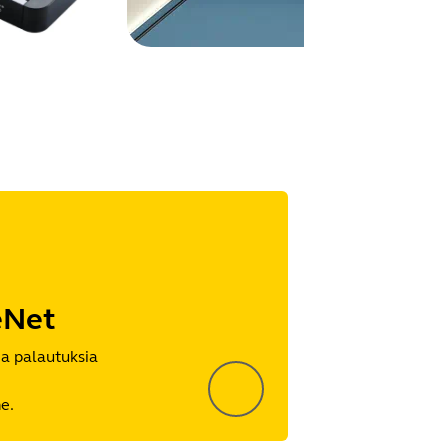
eNet
ja palautuksia
e.