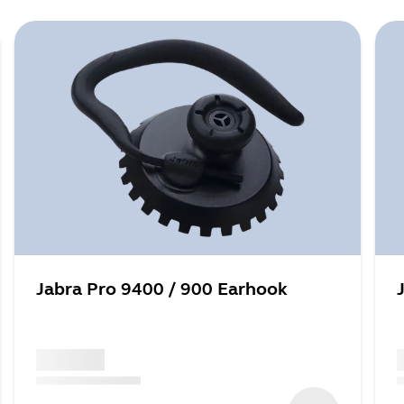
Jabra Pro 9400 / 900 Earhook
x xxx,xx xx
x
(
x xxx,xx xx
x xxx xxx
)
(