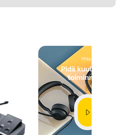
. Update your Jabra PRO 9400 by
00 within your organization, all
Miten
öön
Pidä kuulokkeet
in
toiminnassa