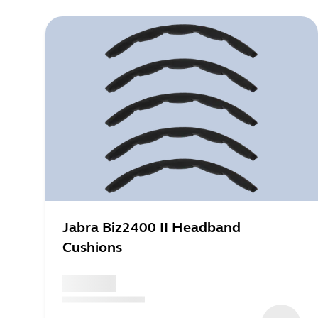
Jabra Biz2400 II Headband
Cushions
x xxx,xx xx
(
x xxx,xx xx
x xxx xxx
)