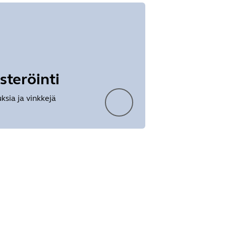
steröinti
uksia ja vinkkejä