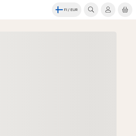
FI
/ EUR