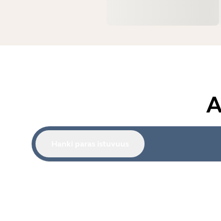
A
Hanki paras istuvuus