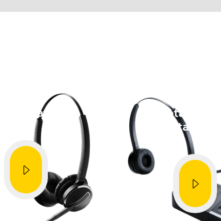
Etsi tuotteen sarjanumero ennen takuun tarkistamista.
en when used with Elux 4
vice and get the best user experience on each and every call
f Jabra Direct for free at
io device investment. Install and update multiple Jabra PRO 94
Miten
Miten
-based software Jabra Xpress available at
da korvatyynyt
Aseta käytt
Showing 5 of 55
softapuhel