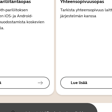
ariliitäntäopas
Yhteensopivuusopas
th-pariliitoksen
Tarkista yhteensopivuus lait
 iOS- ja Android-
järjestelmän kanssa
 muodostamista koskevien
la.
ä
Lue lisää