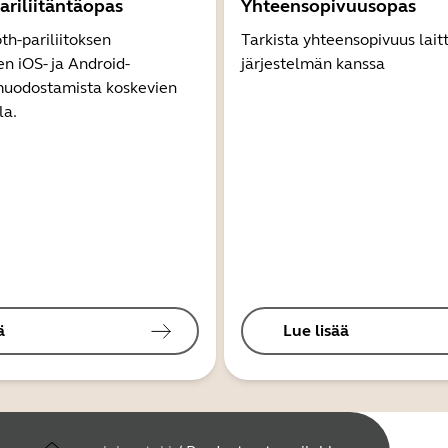
ariliitäntäopas
Yhteensopivuusopas
th-pariliitoksen
Tarkista yhteensopivuus lait
 iOS- ja Android-
järjestelmän kanssa
 muodostamista koskevien
la.
ä
Lue lisää