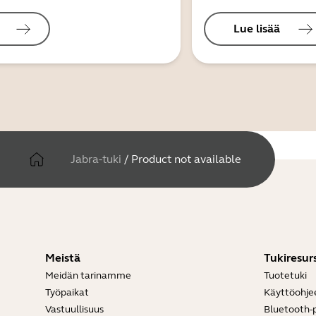
Lue lisää
Jabra-tuki
/
Product not available
Meistä
Tukiresurs
Meidän tarinamme
Tuotetuki
Työpaikat
Käyttöohje
Vastuullisuus
Bluetooth-p