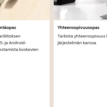
äntäopas
Yhteensopivuusopas
riliitoksen
Tarkista yhteensopivuus l
- ja Android-
järjestelmän kanssa
ostamista koskevien