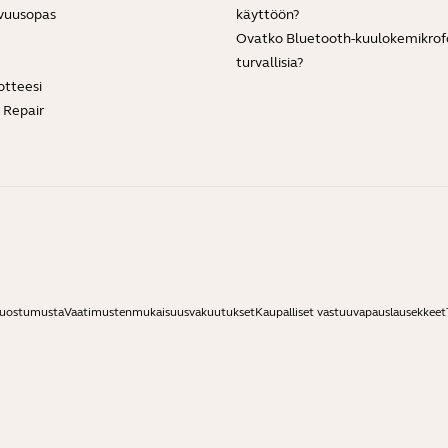
vuusopas
käyttöön?
Ovatko Bluetooth-kuulokemikrof
turvallisia?
otteesi
e Repair
suostumusta
Vaatimustenmukaisuusvakuutukset
Kaupalliset vastuuvapauslausekkeet