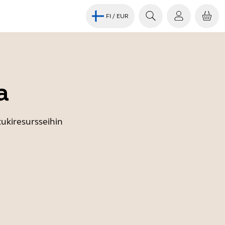
FI
/ EUR
a
tukiresursseihin