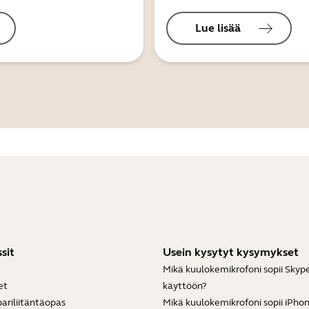
Lue lisää
sit
Usein kysytyt kysymykset
Mikä kuulokemikrofoni sopii Skyp
et
käyttöön?
ariliitäntäopas
Mikä kuulokemikrofoni sopii iPho