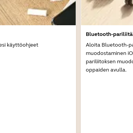
Bluetooth-pariliit
esi käyttöohjeet
Aloita Bluetooth-pa
muodostaminen iOS
pariliitoksen muod
oppaiden avulla.