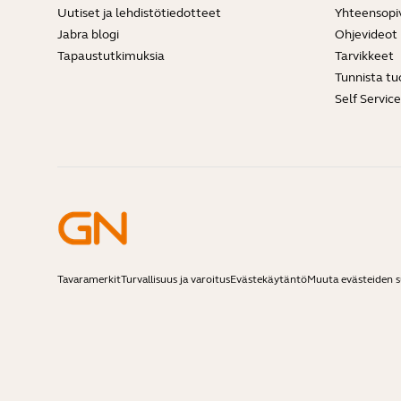
Uutiset ja lehdistötiedotteet
Yhteensopi
Jabra blogi
Ohjevideot
Tapaustutkimuksia
Tarvikkeet
Tunnista tu
Self Servic
Tavaramerkit
Turvallisuus ja varoitus
Evästekäytäntö
Muuta evästeiden 