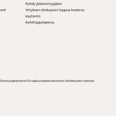
Ryhdy jälleenmyyjäksi
onit
Yrityksen elinkaaren loppua koskeva
käytäntö
Kehittäjäohjelma
Tietosuojakäytäntö
Turvallisuuskeskus
Avoimen lähdekoodin lisenssit