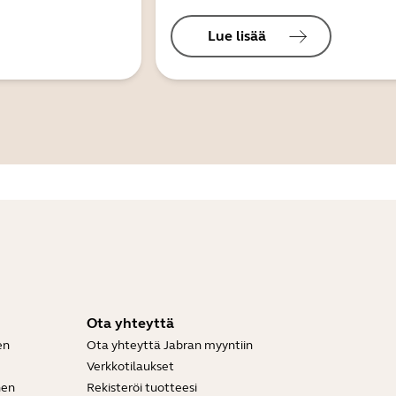
Lue lisää
Ota yhteyttä
en
Ota yhteyttä Jabran myyntiin
Verkkotilaukset
nen
Rekisteröi tuotteesi