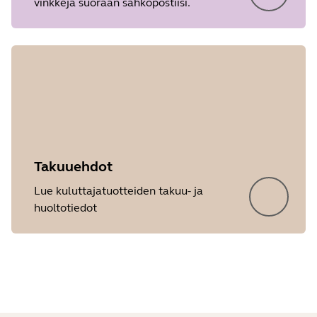
vinkkejä suoraan sähköpostiisi.
Release date
2026/05/27
Version
8.1.14601
Takuuehdot
Showing 5 of 34
Lue kuluttajatuotteiden takuu- ja
huoltotiedot