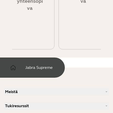
yhteensopi
va
va
Jabra Supreme
Meistä
Meidän tarinamme
Tukiresurssit
Työpaikat
Vastuullisuus