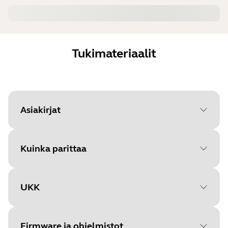
Tukimateriaalit
Asiakirjat
Kuinka parittaa
Document
Käyttöohje
Language
UKK
Valitse käyttöjärjestelmäsi
Type
pdf
päästäksesi alkuun
Size
533.0 KB
Firmware ja ohjelmistot