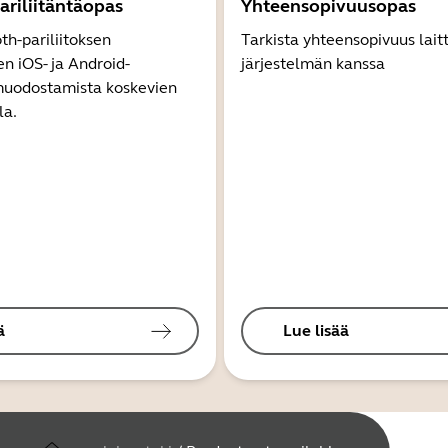
ariliitäntäopas
Yhteensopivuusopas
th-pariliitoksen
Tarkista yhteensopivuus lait
 iOS- ja Android-
järjestelmän kanssa
 muodostamista koskevien
la.
ä
Lue lisää