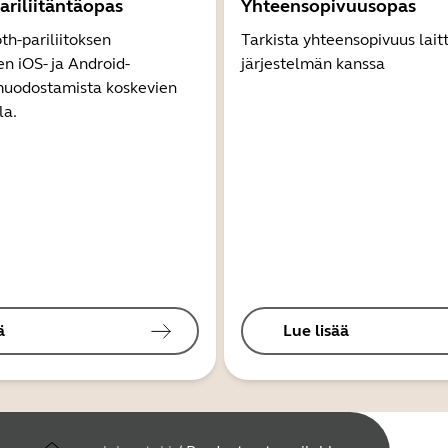
ariliitäntäopas
Yhteensopivuusopas
th-pariliitoksen
Tarkista yhteensopivuus lait
 iOS- ja Android-
järjestelmän kanssa
 muodostamista koskevien
la.
ä
Lue lisää