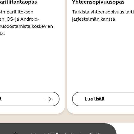
ariliitäntäopas
Yhteensopivuusopas
th-pariliitoksen
Tarkista yhteensopivuus lait
 iOS- ja Android-
järjestelmän kanssa
 muodostamista koskevien
la.
ä
Lue lisää