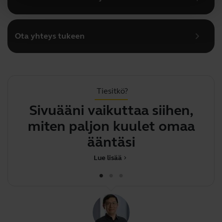
chevron_right
Ota yhteys tukeen
Tiesitkö?
Sivuääni vaikuttaa siihen,
miten paljon kuulet omaa
ääntäsi
Lue lisää
chevron_right