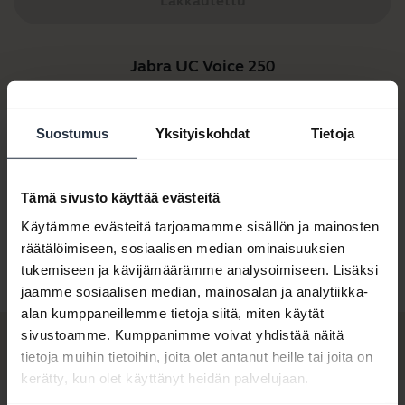
Lakkautettu
Jabra UC Voice 250
Suostumus
Yksityiskohdat
Tietoja
Tämä sivusto käyttää evästeitä
Käytämme evästeitä tarjoamamme sisällön ja mainosten
räätälöimiseen, sosiaalisen median ominaisuuksien
Jabra UC Voice 250
Jabra UC Voice 250
tukemiseen ja kävijämäärämme analysoimiseen. Lisäksi
MS
jaamme sosiaalisen median, mainosalan ja analytiikka-
alan kumppaneillemme tietoja siitä, miten käytät
sivustoamme. Kumppanimme voivat yhdistää näitä
tietoja muihin tietoihin, joita olet antanut heille tai joita on
kerätty, kun olet käyttänyt heidän palvelujaan.