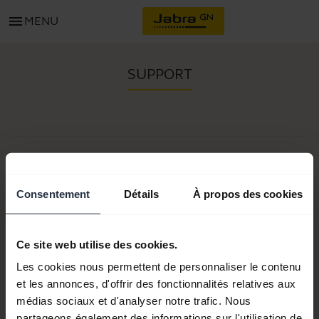
menu
MENU
SUPPORT
Item no:
Numéro(s) de modèle(s) :
Envoy
Consentement
Détails
À propos des cookies
Ce site web utilise des cookies.
Documents produits
Les cookies nous permettent de personnaliser le contenu
et les annonces, d'offrir des fonctionnalités relatives aux
Acheter
médias sociaux et d'analyser notre trafic. Nous
partageons également des informations sur l'utilisation de