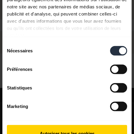
notre site avec nos partenaires de médias sociaux, de
publicité et d'analyse, qui peuvent combiner celles-ci
avec d'autres informations que vous leur avez fournies
ou qu'ils ont collectées lors de votre utilisation de leurs
services.
Sélection
Nécessaires
du
consentement
Bonjour,
Préférences
Comment puis-je vous aider ?
Statistiques
Support
Marketing
expand_more
À propos de nous
À propos de Jabra
expand_more
Nos produits
Autoriser tous les cookies