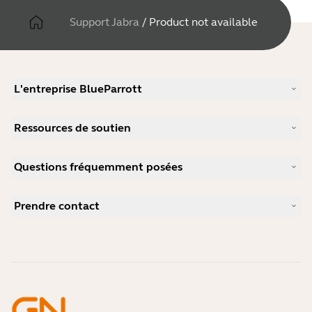
Support Jabra
/
Product not available
L'entreprise BlueParrott
Notre histoire
Ressources de soutien
Carrières
Durabilité
Support produits
Actualité et communiqués de presse
Questions fréquemment posées
Manuels d'utilisation
blog Jabra
Guide d'appairage Bluetooth
Comment choisir un bon micro-casque pour Skype ?
Études de cas
Guide de compatibilité
Prendre contact
Comment choisir un bon micro-casque pour iPhone ?
Vidéos pratiques
Les micro-casques Bluetooth sont-ils sécurisés ?
Contacter l'équipe commerciale Jabra
Accessoires
Commandes en ligne
Identifiez votre produit
Enregistrez votre produit
Réparation en libre-service
Devenir revendeur
Politique de fin de vie de l'entreprise