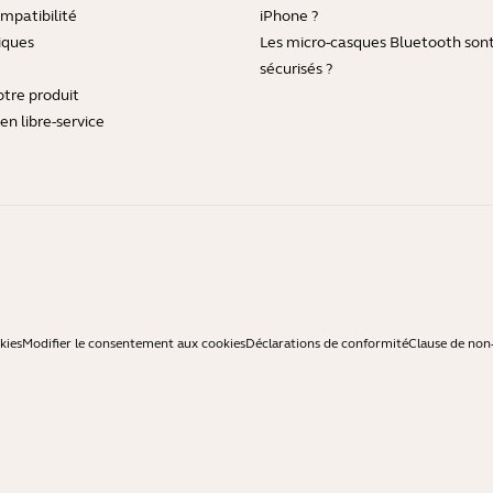
mpatibilité
iPhone ?
iques
Les micro-casques Bluetooth sont-
sécurisés ?
otre produit
en libre-service
kies
Modifier le consentement aux cookies
Déclarations de conformité
Clause de non