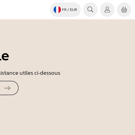
FR
/ EUR
le
istance utiles ci-dessous