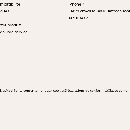
mpatibilité
iPhone ?
iques
Les micro-casques Bluetooth sont-
sécurisés ?
otre produit
en libre-service
kies
Modifier le consentement aux cookies
Déclarations de conformité
Clause de non