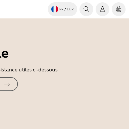
FR
/ EUR
le
istance utiles ci-dessous