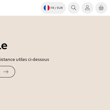
FR
/ EUR
le
istance utiles ci-dessous