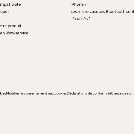
mpatibilité
iPhone ?
iques
Les micro-casques Bluetooth sont-
sécurisés ?
otre produit
en libre-service
kies
Modifier le consentement aux cookies
Déclarations de conformité
Clause de non