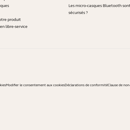
iques
Les micro-casques Bluetooth sont-
sécurisés ?
otre produit
en libre-service
kies
Modifier le consentement aux cookies
Déclarations de conformité
Clause de non