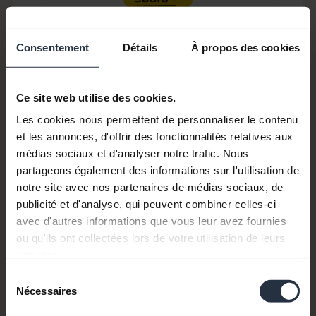
Consentement
Détails
À propos des cookies
Ce site web utilise des cookies.
Les cookies nous permettent de personnaliser le contenu
et les annonces, d'offrir des fonctionnalités relatives aux
médias sociaux et d'analyser notre trafic. Nous
partageons également des informations sur l'utilisation de
Item no:
14501-12
notre site avec nos partenaires de médias sociaux, de
publicité et d'analyse, qui peuvent combiner celles-ci
Numéro(s) de modèle(s) :
N/A
avec d'autres informations que vous leur avez fournies
ou qu'ils ont collectées lors de votre utilisation de leurs
services.
Documents produits
Sélection
Nécessaires
du
consentement