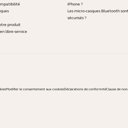
mpatibilité
iPhone ?
iques
Les micro-casques Bluetooth sont-
sécurisés ?
otre produit
en libre-service
kies
Modifier le consentement aux cookies
Déclarations de conformité
Clause de non