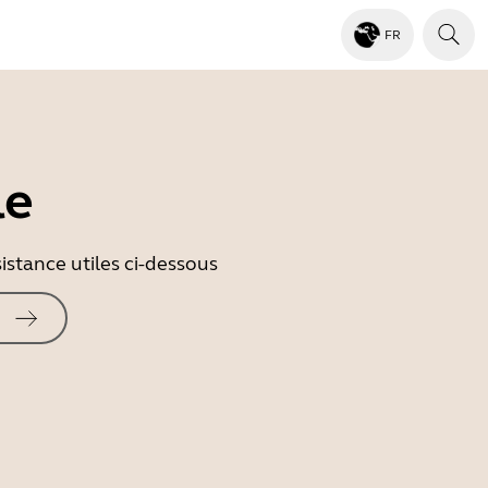
FR
le
istance utiles ci-dessous