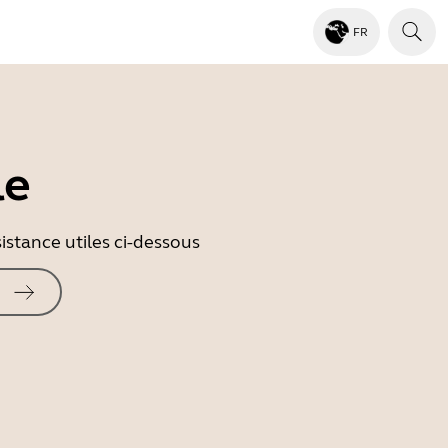
FR
le
istance utiles ci-dessous