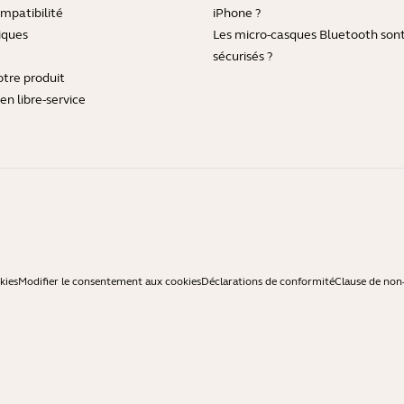
mpatibilité
iPhone ?
iques
Les micro-casques Bluetooth sont-
sécurisés ?
otre produit
en libre-service
kies
Modifier le consentement aux cookies
Déclarations de conformité
Clause de non