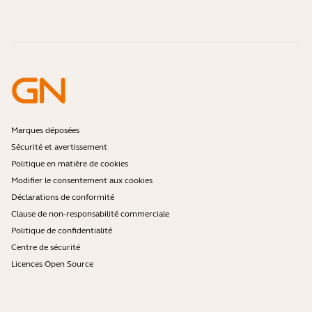
pas être valable dans tous les pays. Pour
Les micro-casques Bluetooth sont-ils sécurisés ?
Contacter l'équipe commerciale Jabra
Accessoires
toute question supplémentaire,
Commandes en ligne
Identifiez votre produit
contactez votre interlocuteur Costco.
Enregistrez votre produit
Réparation en libre-service
Devenir revendeur
Politique de fin de vie de l'entreprise
Programme pour développeurs
Marques déposées
Sécurité et avertissement
Politique en matière de cookies
Modifier le consentement aux cookies
Déclarations de conformité
Clause de non-responsabilité commerciale
Politique de confidentialité
Centre de sécurité
Licences Open Source