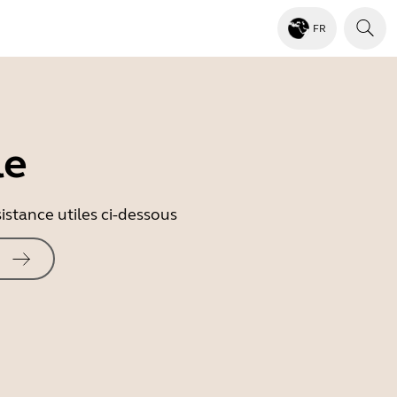
FR
le
istance utiles ci-dessous