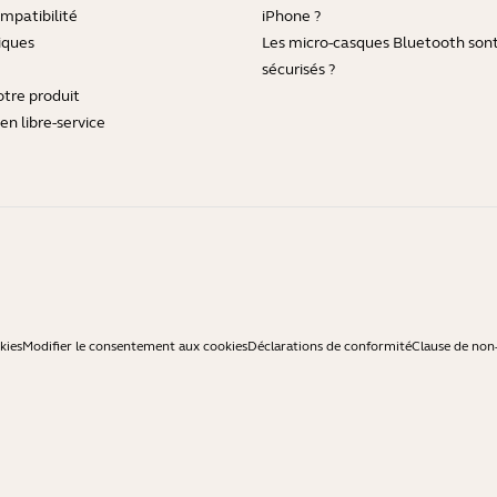
mpatibilité
iPhone ?
iques
Les micro-casques Bluetooth sont-
sécurisés ?
otre produit
en libre-service
kies
Modifier le consentement aux cookies
Déclarations de conformité
Clause de non