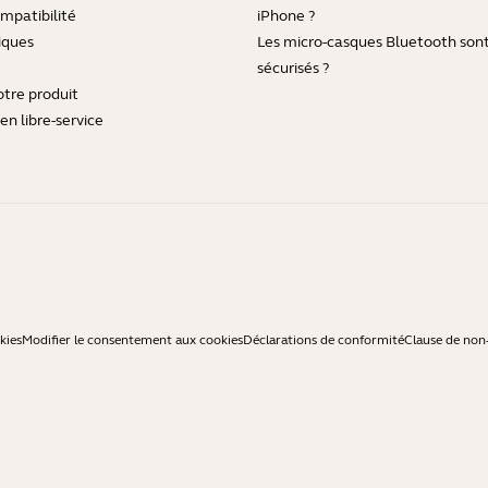
mpatibilité
iPhone ?
iques
Les micro-casques Bluetooth sont-
sécurisés ?
otre produit
en libre-service
kies
Modifier le consentement aux cookies
Déclarations de conformité
Clause de non