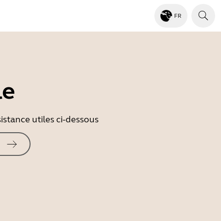
FR
le
istance utiles ci-dessous