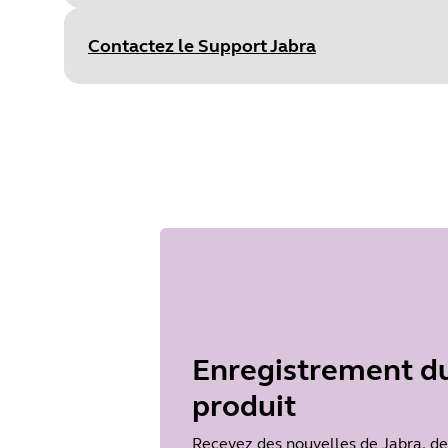
Sélectio
Type
pdf
Size
752.7 KB
Contactez le Support Jabra
Document
Caractéristiques techniques
Language
Anglais
Type
pdf
Size
737.7 KB
Enregistrement d
produit
Recevez des nouvelles de Jabra, de