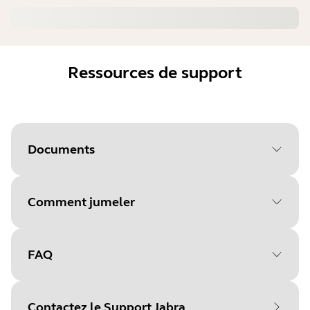
Ressources de support
Documents
Comment jumeler
Document
Manuel de l'utilisateur
Language
FAQ
Sélectionnez votre système
Type
pdf
d'exploitation pour
Size
1.6 MB
Contactez le Support Jabra