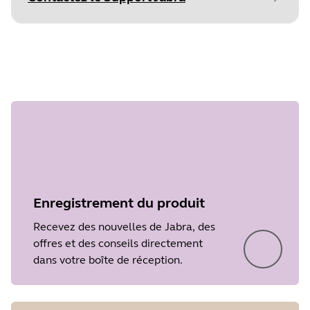
commencer
Document
Caractéristiques techniques
Language
Étape 1
surundefined
Type
pdf
Size
972.4 KB
Enregistrement du produit
Recevez des nouvelles de Jabra, des
offres et des conseils directement
dans votre boîte de réception.