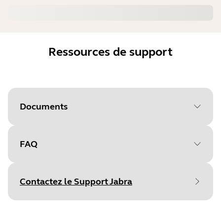
Ressources de support
Documents
FAQ
Document
Manuel utilisateur
Language
Anglais
Contactez le Support Jabra
Type
pdf
Size
1.2 MB