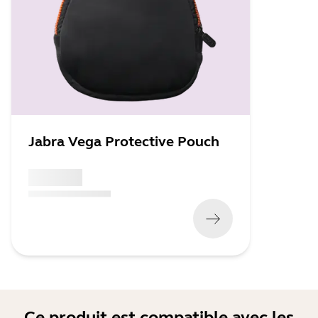
Jabra Vega Protective Pouch
x xxx,xx xx
(
x xxx,xx xx
x xxx xxx
)
Ce produit est compatible avec les