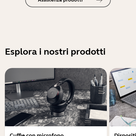
Esplora i nostri prodotti
Cuffie con microfono
Disposit