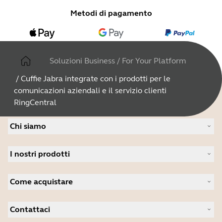
Metodi di pagamento
Soluzioni Business
/
For Your Platform
/
Cuffie Jabra integrate con i prodotti per le
comunicazioni aziendali e il servizio clienti
RingCentral
Chi siamo
Informazioni su Jabra
I nostri prodotti
Possibilità di lavoro
La sostenibilità
Cuffie con microfono
Novità e comunicati stampa
Come acquistare
Dispositivi viva voce
Leggi il nostro blog
Videocamere per conferenze
Localizzatore di partner
Casi di studio
Videocamere personali
Contattaci
Distributori B2B
Software