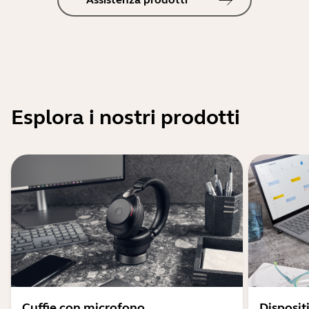
Esplora i nostri prodotti
Cuffie con microfono
Disposit