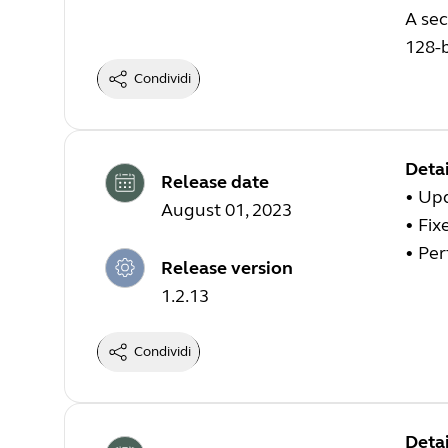
A sec
128-b
Condividi
Detai
Release date
•
Upd
August 01, 2023
•
Fix
•
Per
Release version
1.2.13
Condividi
Detai