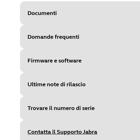
Documenti
Domande frequenti
Document
Scheda tecnica
Language
Firmware e software
Type
pdf
Size
1.2 MB
Ultime note di rilascio
File
Firmware
Platform
Windows
Trovare il numero di serie
Language
Multilingue
Document
Interfacce e servizi di rete
Release date
:
August 04, 2026
Release date
2026/08/04
Language
Inglese
Contatta il Supporto Jabra
Release version
:
1.6.3
Version
1.6.3