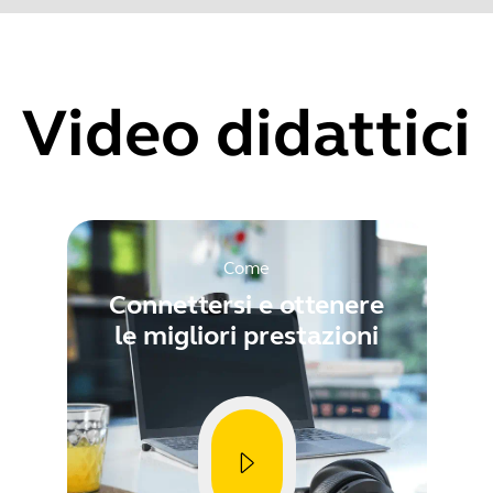
are il numero di serie del prodotto prima di controllare la gara
o on/off via Jabra Direct or Jabra Xpress.
Video didattici
Showing 5 of 108
Come
Connettersi e ottenere
le migliori prestazioni