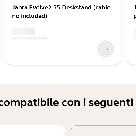
Jabra Evolve2 55 Deskstand (cable
no included)
x xxx,xx xx
x
(
x xxx,xx xx
x xxx xxx
)
(
ompatibile con i seguenti d