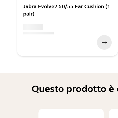
Jabra Evolve2 50/55 Ear Cushion (1
pair)
x xxx,xx xx
(
x xxx,xx xx
x xxx xxx
)
Questo prodotto è c