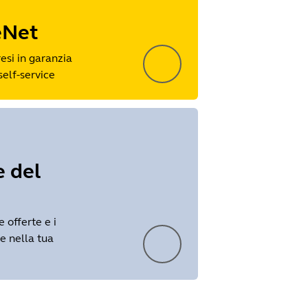
eNet
resi in garanzia
self-service
e del
e offerte e i
e nella tua