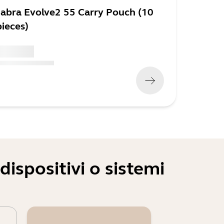
Jabra Evolve2 55 Carry Pouch (10
pieces)
 xxx,xx xx
x xxx,xx xx
x xxx xxx
)
ispositivi o sistemi