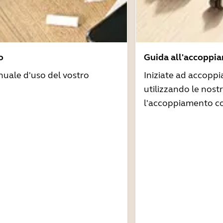
o
Guida all'accoppi
nuale d'uso del vostro
Iniziate ad accoppi
utilizzando le nost
l'accoppiamento co