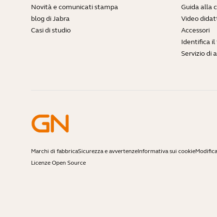
Novità e comunicati stampa
Guida alla 
blog di Jabra
Video didatt
Casi di studio
Accessori
Identifica i
Servizio di 
Marchi di fabbrica
Sicurezza e avvertenze
Informativa sui cookie
Modifica
Licenze Open Source