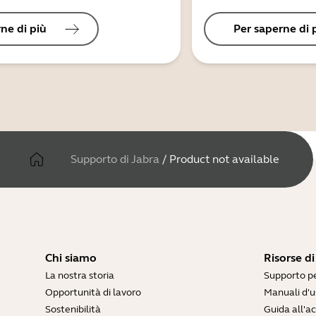
ne di più
Per saperne di 
Supporto di Jabra
/
Product not available
Chi siamo
Risorse d
La nostra storia
Supporto pe
Opportunità di lavoro
Manuali d'u
Sostenibilità
Guida all'