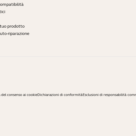
compatibilità
ici
l tuo prodotto
auto-riparazione
 del consenso ai cookie
Dichiarazioni di conformità
Esclusioni di responsabilità com