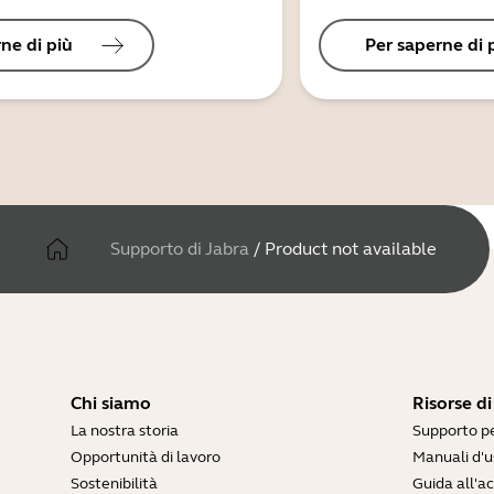
ne di più
Per saperne di 
Supporto di Jabra
/
Product not available
Chi siamo
Risorse d
La nostra storia
Supporto pe
Opportunità di lavoro
Manuali d'u
Sostenibilità
Guida all'