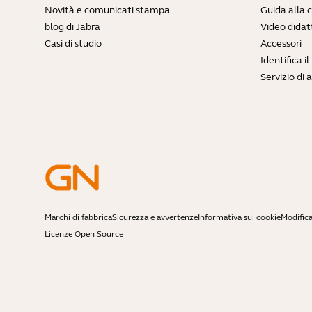
Novità e comunicati stampa
Guida alla 
blog di Jabra
Video didatt
Casi di studio
Accessori
Identifica i
Servizio di 
Marchi di fabbrica
Sicurezza e avvertenze
Informativa sui cookie
Modifica
Licenze Open Source