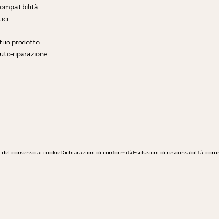
compatibilità
ici
l tuo prodotto
auto-riparazione
 del consenso ai cookie
Dichiarazioni di conformità
Esclusioni di responsabilità com