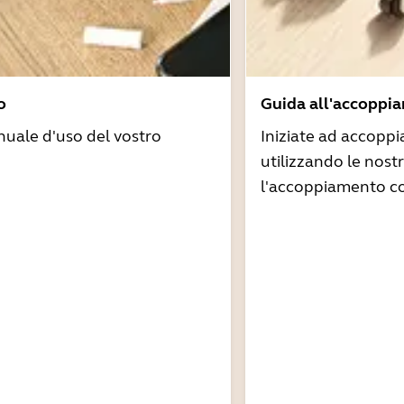
o
Guida all'accoppi
nuale d'uso del vostro
Iniziate ad accoppi
utilizzando le nost
l'accoppiamento co