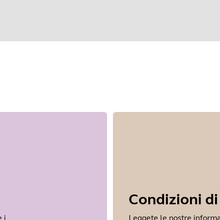
elezionare il sistema operativo per inizia
Condizioni di
 i
Leggete le nostre informa