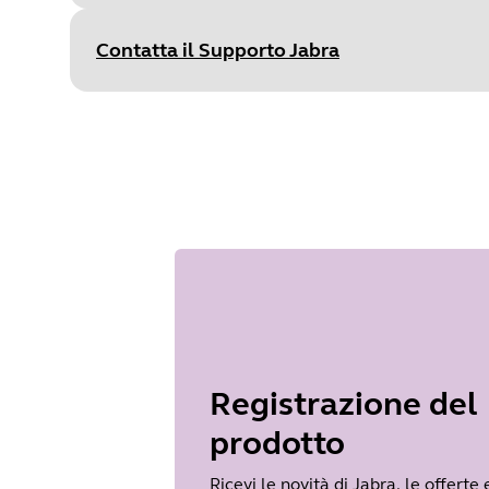
S
Type
pdf
Size
601.6 KB
Contatta il Supporto Jabra
Document
Specifiche tecniche
Language
Inglese
Type
pdf
Size
168.7 KB
Registrazione del
prodotto
Ricevi le novità di Jabra, le offerte e