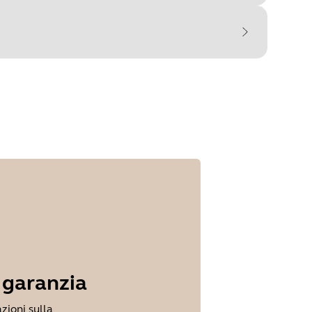
re
Passaggio 1
di undefined
 garanzia
zioni sulla