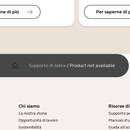
ne di più
Per saperne di 
Supporto di Jabra
/
Product not available
Chi siamo
Risorse d
La nostra storia
Supporto pe
Opportunità di lavoro
Manuali d'u
Sostenibilità
Guida all'