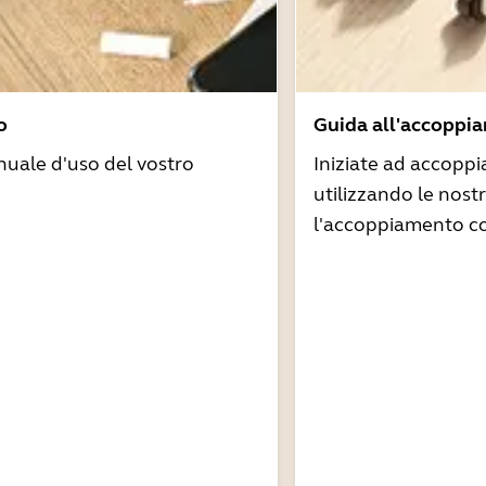
o
Guida all'accoppi
nuale d'uso del vostro
Iniziate ad accoppi
utilizzando le nost
l'accoppiamento co