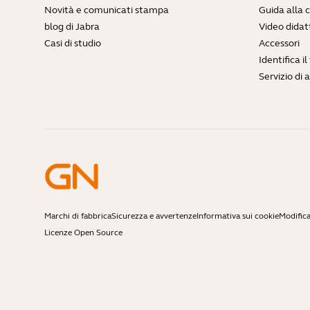
Novità e comunicati stampa
Guida alla 
blog di Jabra
Video didatt
Casi di studio
Accessori
Identifica i
Servizio di 
Marchi di fabbrica
Sicurezza e avvertenze
Informativa sui cookie
Modifica
Licenze Open Source