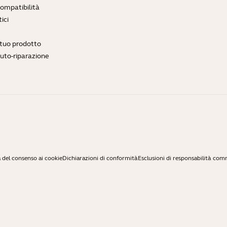
compatibilità
ici
l tuo prodotto
auto-riparazione
 del consenso ai cookie
Dichiarazioni di conformità
Esclusioni di responsabilità com