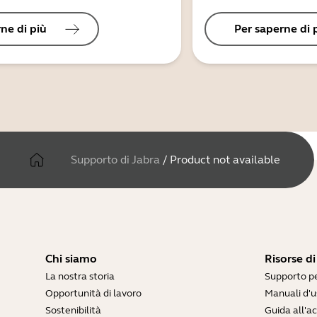
ne di più
Per saperne di 
Supporto di Jabra
/
Product not available
Chi siamo
Risorse d
La nostra storia
Supporto pe
Opportunità di lavoro
Manuali d'u
Sostenibilità
Guida all'