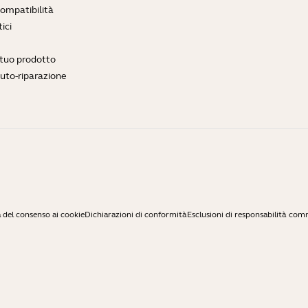
compatibilità
ici
l tuo prodotto
auto-riparazione
 del consenso ai cookie
Dichiarazioni di conformità
Esclusioni di responsabilità com