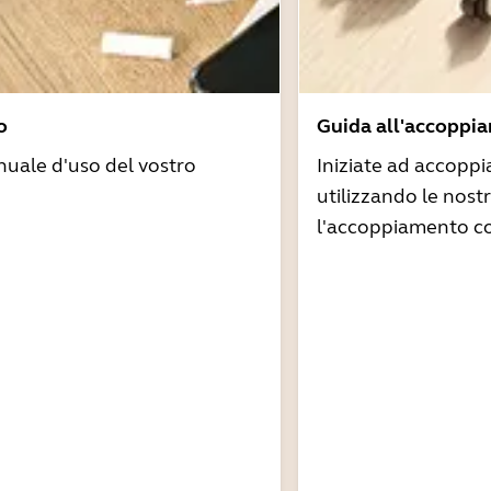
o
Guida all'accoppi
nuale d'uso del vostro
Iniziate ad accoppi
utilizzando le nost
l'accoppiamento co