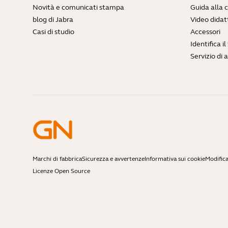
Novità e comunicati stampa
Guida alla 
blog di Jabra
Video didatt
Casi di studio
Accessori
Identifica i
Servizio di 
Marchi di fabbrica
Sicurezza e avvertenze
Informativa sui cookie
Modifica
Licenze Open Source