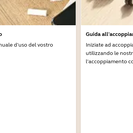
o
Guida all'accoppi
nuale d'uso del vostro
Iniziate ad accoppi
utilizzando le nost
l'accoppiamento co