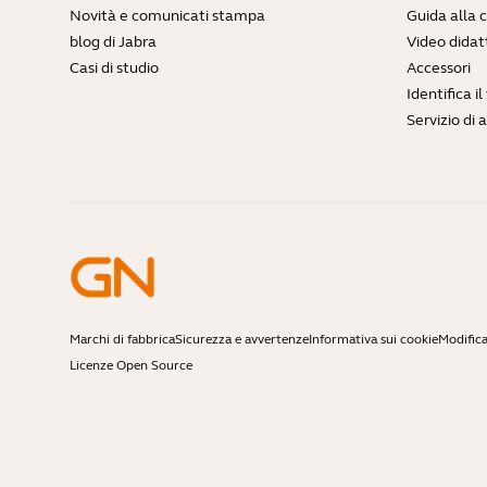
Novità e comunicati stampa
Guida alla 
blog di Jabra
Video didatt
Casi di studio
Accessori
Identifica i
Servizio di 
Marchi di fabbrica
Sicurezza e avvertenze
Informativa sui cookie
Modifica
Licenze Open Source