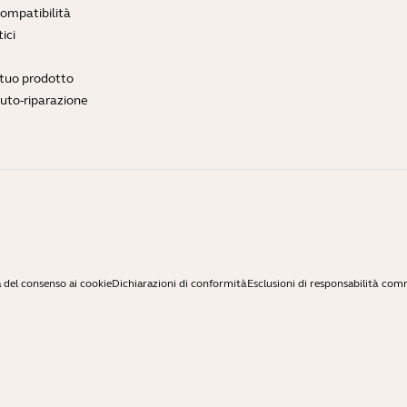
compatibilità
ici
l tuo prodotto
auto-riparazione
 del consenso ai cookie
Dichiarazioni di conformità
Esclusioni di responsabilità com