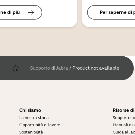
ne di più
Per saperne di 
Supporto di Jabra
/
Product not available
Chi siamo
Risorse d
La nostra storia
Supporto pe
Opportunità di lavoro
Manuali d'u
Sostenibilità
Guida all'