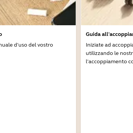
o
Guida all'accoppi
nuale d'uso del vostro
Iniziate ad accoppi
utilizzando le nost
l'accoppiamento co