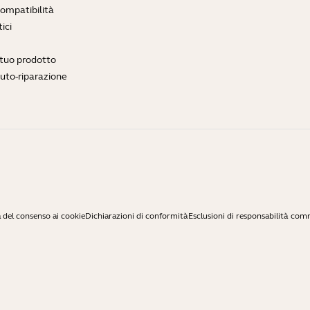
compatibilità
ici
l tuo prodotto
auto-riparazione
 del consenso ai cookie
Dichiarazioni di conformità
Esclusioni di responsabilità com