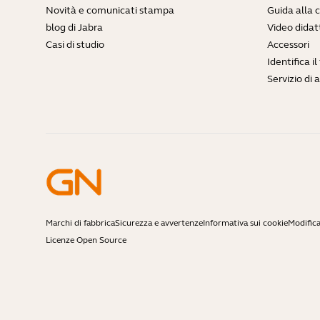
Novità e comunicati stampa
Guida alla 
blog di Jabra
Video didatt
Casi di studio
Accessori
Identifica i
Servizio di 
Marchi di fabbrica
Sicurezza e avvertenze
Informativa sui cookie
Modifica
Licenze Open Source