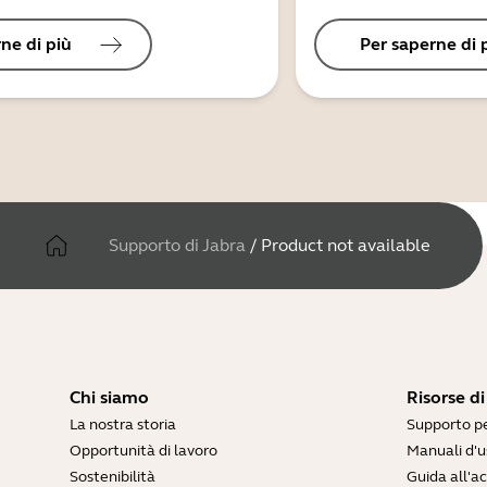
ne di più
Per saperne di 
Supporto di Jabra
/
Product not available
Chi siamo
Risorse d
La nostra storia
Supporto pe
Opportunità di lavoro
Manuali d'u
Sostenibilità
Guida all'