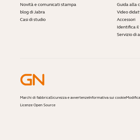
Novità e comunicati stampa
Guida alla 
blog di Jabra
Video didatt
Casi di studio
Accessori
Identifica i
Servizio di 
Marchi di fabbrica
Sicurezza e avvertenze
Informativa sui cookie
Modifica
Licenze Open Source