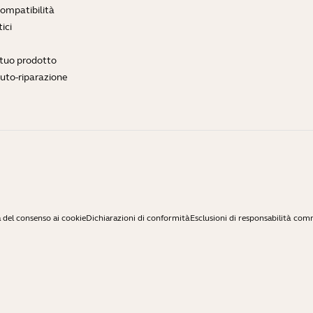
compatibilità
ici
l tuo prodotto
auto-riparazione
 del consenso ai cookie
Dichiarazioni di conformità
Esclusioni di responsabilità com