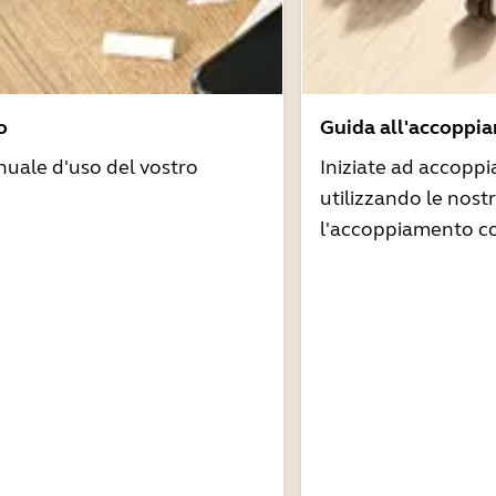
o
Guida all'accoppi
nuale d'uso del vostro
Iniziate ad accoppi
utilizzando le nost
l'accoppiamento co