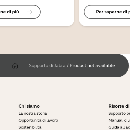
ne di più
Per saperne di 
Supporto di Jabra
/
Product not available
Chi siamo
Risorse d
La nostra storia
Supporto pe
Opportunità di lavoro
Manuali d'u
Sostenibilità
Guida all'