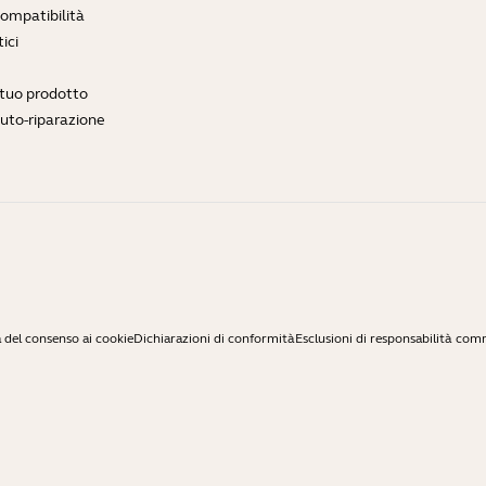
compatibilità
ici
l tuo prodotto
auto-riparazione
 del consenso ai cookie
Dichiarazioni di conformità
Esclusioni di responsabilità com