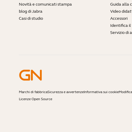
Novità e comunicati stampa
Guida alla 
blog di Jabra
Video didatt
Casi di studio
Accessori
Identifica i
Servizio di 
Marchi di fabbrica
Sicurezza e avvertenze
Informativa sui cookie
Modifica
Licenze Open Source