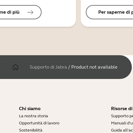
ne di più
Per saperne di 
Supporto di Jabra
/
Product not available
Chi siamo
Risorse d
La nostra storia
Supporto pe
Opportunità di lavoro
Manuali d'u
Sostenibilità
Guida all'