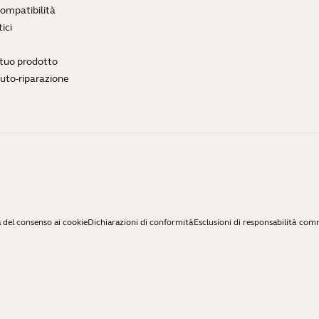
compatibilità
ici
l tuo prodotto
auto-riparazione
 del consenso ai cookie
Dichiarazioni di conformità
Esclusioni di responsabilità com