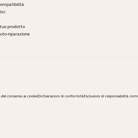
compatibilità
ici
l tuo prodotto
auto-riparazione
 del consenso ai cookie
Dichiarazioni di conformità
Esclusioni di responsabilità com