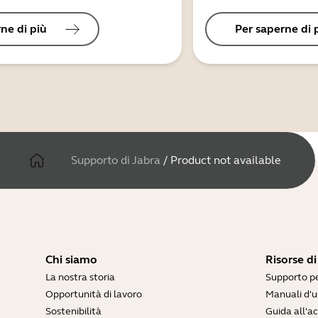
ne di più
Per saperne di 
Supporto di Jabra
/
Product not available
Chi siamo
Risorse d
La nostra storia
Supporto pe
Opportunità di lavoro
Manuali d'u
Sostenibilità
Guida all'