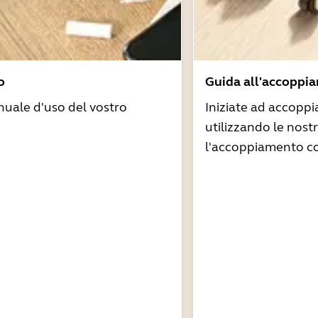
o
Guida all'accoppi
nuale d'uso del vostro
Iniziate ad accoppi
utilizzando le nost
l'accoppiamento co