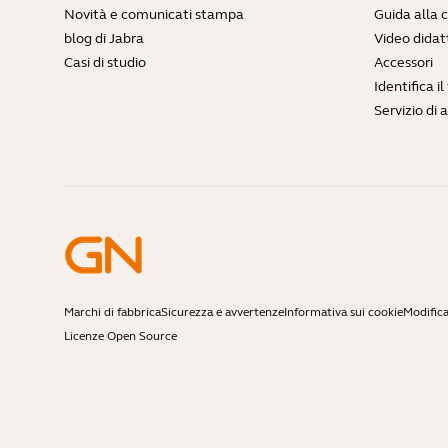
Novità e comunicati stampa
Guida alla 
blog di Jabra
Video didatt
Casi di studio
Accessori
Identifica i
Servizio di 
Marchi di fabbrica
Sicurezza e avvertenze
Informativa sui cookie
Modifica
Licenze Open Source