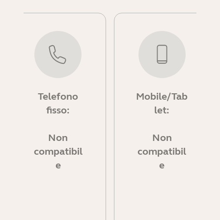
Code (PIN) for Factory Resets, preventing
unauthorized resets via physical access to
the device*
* In BYOD-only environments, it is advised
to store these details in a manner
accessible to key personnel
Telefono
Mobile/Tab
fisso:
let:
Non
Non
compatibil
compatibil
e
e