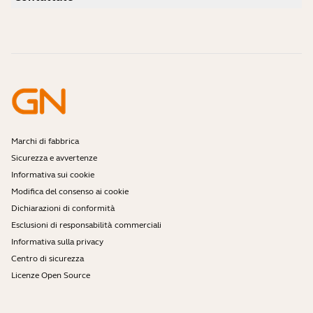
Video didattici
Le cuffie Bluetooth sono sicure?
Contatta il team vendite di Jabra
Accessori
Ordini online
Identifica il tuo prodotto
Registra il tuo prodotto
Servizio di auto-riparazione
Diventa un rivenditore
Enterprise end of life policy
Programma per sviluppatori
Marchi di fabbrica
Sicurezza e avvertenze
Informativa sui cookie
Modifica del consenso ai cookie
Dichiarazioni di conformità
Esclusioni di responsabilità commerciali
Informativa sulla privacy
Centro di sicurezza
Licenze Open Source