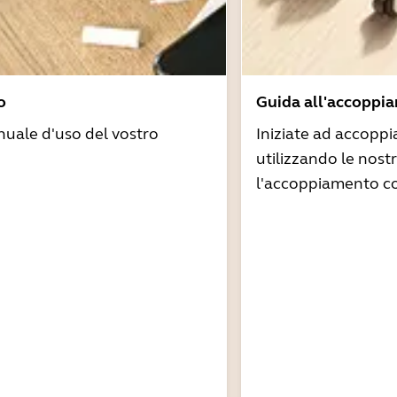
o
Guida all'accoppi
nuale d'uso del vostro
Iniziate ad accoppi
utilizzando le nost
l'accoppiamento co