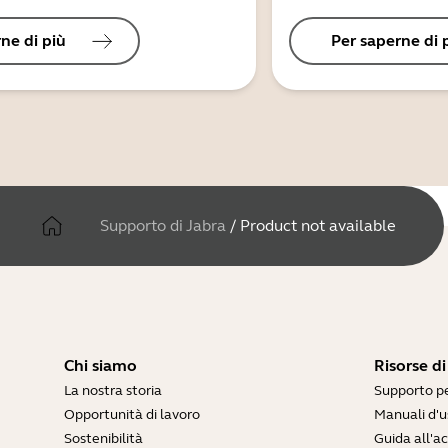
ne di più
Per saperne di 
Supporto di Jabra
/
Product not available
Chi siamo
Risorse d
La nostra storia
Supporto pe
Opportunità di lavoro
Manuali d'u
Sostenibilità
Guida all'