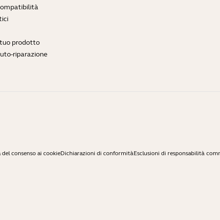
compatibilità
ici
l tuo prodotto
auto-riparazione
 del consenso ai cookie
Dichiarazioni di conformità
Esclusioni di responsabilità com