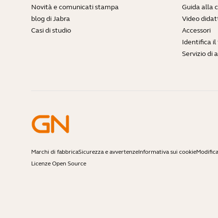
Novità e comunicati stampa
Guida alla 
blog di Jabra
Video didatt
Casi di studio
Accessori
Identifica i
Servizio di 
Marchi di fabbrica
Sicurezza e avvertenze
Informativa sui cookie
Modifica
Licenze Open Source