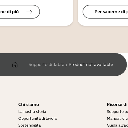
ne di più
Per saperne di 
Supporto di Jabra
/
Product not available
Chi siamo
Risorse d
La nostra storia
Supporto pe
Opportunità di lavoro
Manuali d'u
Sostenibilità
Guida all'