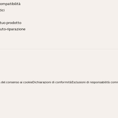
compatibilità
ici
l tuo prodotto
auto-riparazione
 del consenso ai cookie
Dichiarazioni di conformità
Esclusioni di responsabilità com