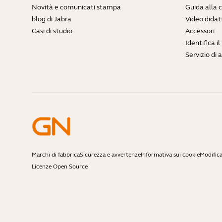
Novità e comunicati stampa
Guida alla 
blog di Jabra
Video didatt
Casi di studio
Accessori
Identifica i
Servizio di 
Marchi di fabbrica
Sicurezza e avvertenze
Informativa sui cookie
Modifica
Licenze Open Source