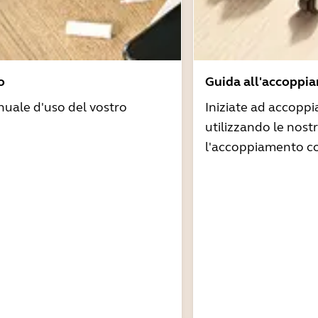
o
Guida all'accoppi
nuale d'uso del vostro
Iniziate ad accoppi
utilizzando le nost
l'accoppiamento co