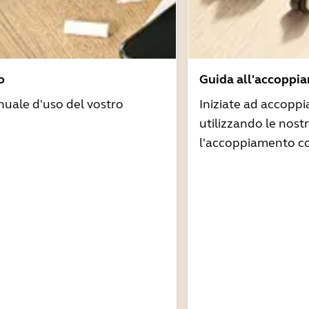
o
Guida all'accoppi
nuale d'uso del vostro
Iniziate ad accoppi
utilizzando le nost
l'accoppiamento co