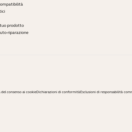
compatibilità
ici
l tuo prodotto
auto-riparazione
 del consenso ai cookie
Dichiarazioni di conformità
Esclusioni di responsabilità com