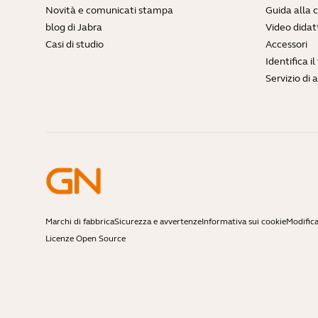
Novità e comunicati stampa
Guida alla 
blog di Jabra
Video didatt
Casi di studio
Accessori
Identifica i
Servizio di 
Marchi di fabbrica
Sicurezza e avvertenze
Informativa sui cookie
Modifica
Licenze Open Source