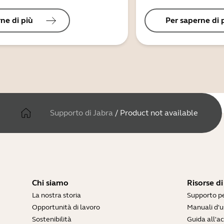
ne di più
Per saperne di 
Supporto di Jabra
/
Product not available
Chi siamo
Risorse d
La nostra storia
Supporto pe
Opportunità di lavoro
Manuali d'u
Sostenibilità
Guida all'