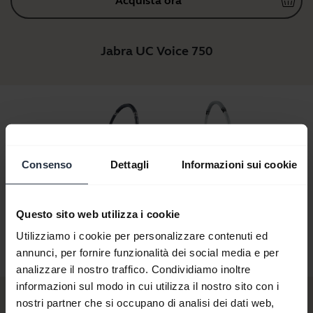
Acquista ora
Jabra UC Voice 750
Consenso
Dettagli
Informazioni sui cookie
C Voice 750
Jabra UC Voice 750
Jabra UC Voice 750
Jabra UC V
Questo sito web utilizza i cookie
no Light
Duo Dark
Duo Light
Mono 
Utilizziamo i cookie per personalizzare contenuti ed
annunci, per fornire funzionalità dei social media e per
analizzare il nostro traffico. Condividiamo inoltre
informazioni sul modo in cui utilizza il nostro sito con i
nostri partner che si occupano di analisi dei dati web,