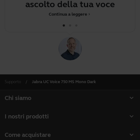
ascolto della tua voce
t
d
Continua a leggere
chevron_right
Supporto
Jabra UC Voice 750 MS Mono Dark
expand_more
Chi siamo
Informazioni su Jabra
expand_more
I nostri prodotti
Possibilità di lavoro
Cuffie con microfono
expand_more
Come acquistare
La sostenibilità