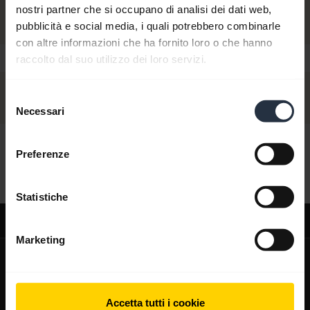
nostri partner che si occupano di analisi dei dati web,
pubblicità e social media, i quali potrebbero combinarle
con altre informazioni che ha fornito loro o che hanno
raccolto dal suo utilizzo dei loro servizi.
Selezione
Necessari
del
consenso
Ciao,
Preferenze
Come posso esserti d'aiuto oggi?
Statistiche
Supporto
Marketing
expand_more
Chi siamo
Informazioni su Jabra
expand_more
I nostri prodotti
Accetta tutti i cookie