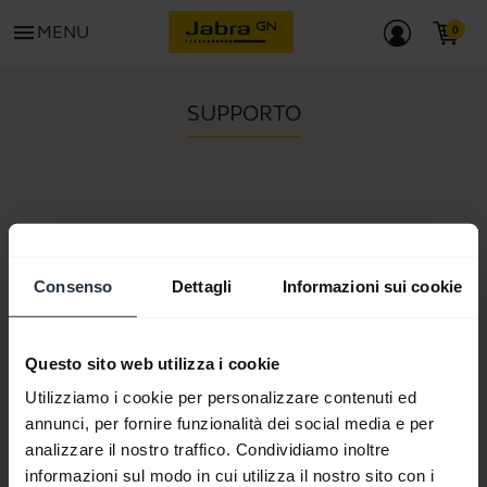
menu
MENU
SUPPORTO
Articolo n.:
Numero/i del modello:
Consenso
Dettagli
Informazioni sui cookie
Questo sito web utilizza i cookie
Documenti del prodotto
Utilizziamo i cookie per personalizzare contenuti ed
annunci, per fornire funzionalità dei social media e per
analizzare il nostro traffico. Condividiamo inoltre
Acquista ora
informazioni sul modo in cui utilizza il nostro sito con i