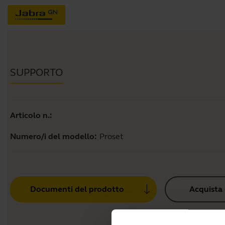
SUPPORTO
Articolo n.:
Numero/i del modello:
Proset
Documenti del prodotto
Acquista