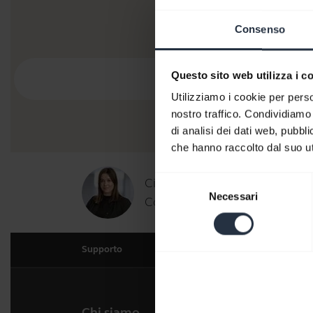
Consenso
Questo sito web utilizza i c
Utilizziamo i cookie per perso
nostro traffico. Condividiamo 
di analisi dei dati web, pubbl
che hanno raccolto dal suo uti
Selezione
Ciao,
Necessari
del
Come posso esserti d'aiuto og
consenso
Supporto
Chi siamo
I nos