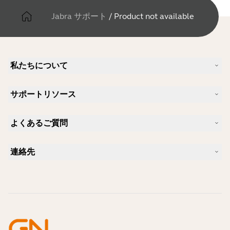
Jabra サポート
/
Product not available
私たちについて
Jabra について
サポートリソース
キャリア
サステナビリティ
製品サポート
ニュースとプレスリリース
よくあるご質問
ユーザーマニュアル
Jabra Blog
Bluetoothペアリング・ガイド
Skype に適したヘッドセットは？
ケーススタディ
互換性ガイド
連絡先
iPhone に適したヘッドセットは？
ハウツービデオ
Bluetoothヘッドセットは安全ですか?
Jabra の営業に連絡
アクセサリー
オンライン注文の詳細
製品を特定する
製品を登録する
セルフサービス修理
再販業者になる
企業向け、製品のエンド オブ ライフ ポリシー