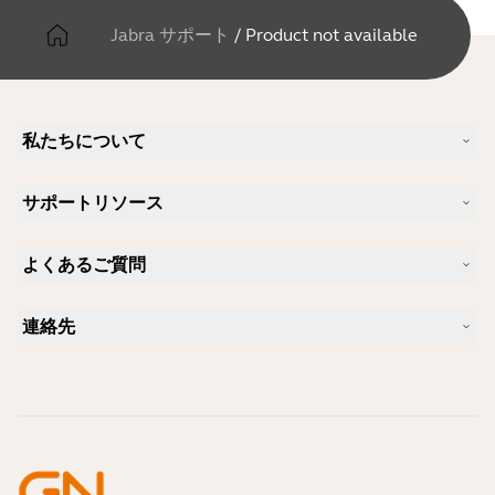
Jabra サポート
/
Product not available
私たちについて
Jabra について
サポートリソース
キャリア
サステナビリティ
製品サポート
ニュースとプレスリリース
よくあるご質問
ユーザーマニュアル
Jabra Blog
Bluetoothペアリング・ガイド
Skype に適したヘッドセットは？
ケーススタディ
互換性ガイド
連絡先
iPhone に適したヘッドセットは？
ハウツービデオ
Bluetoothヘッドセットは安全ですか?
Jabra の営業に連絡
アクセサリー
オンライン注文の詳細
製品を特定する
製品を登録する
セルフサービス修理
再販業者になる
企業向け、製品のエンド オブ ライフ ポリシー