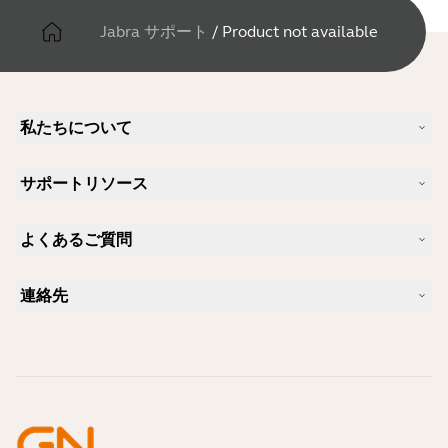
Jabra サポート
/
Product not available
私たちについて
Jabra について
サポートリソース
キャリア
サステナビリティ
製品サポート
ニュースとプレスリリース
よくあるご質問
ユーザーマニュアル
Jabra Blog
Bluetoothペアリング・ガイド
Skype に適したヘッドセットは？
ケーススタディ
互換性ガイド
連絡先
iPhone に適したヘッドセットは？
ハウツービデオ
Bluetoothヘッドセットは安全ですか?
Jabra の営業に連絡
アクセサリー
オンライン注文の詳細
製品を特定する
製品を登録する
セルフサービス修理
再販業者になる
企業向け、製品のエンド オブ ライフ ポリシー